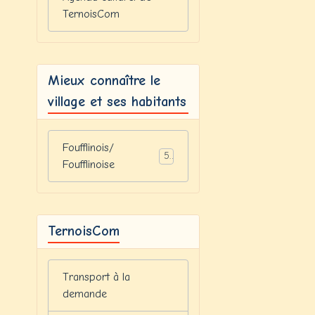
TernoisCom
Mieux connaître le
village et ses habitants
Foufflinois/
5
Foufflinoise
TernoisCom
Transport à la
demande