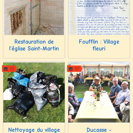
Restauration de
Foufflin : Village
l'église Saint-Martin
fleuri
15
57
Nettoyage du village
Ducasse -