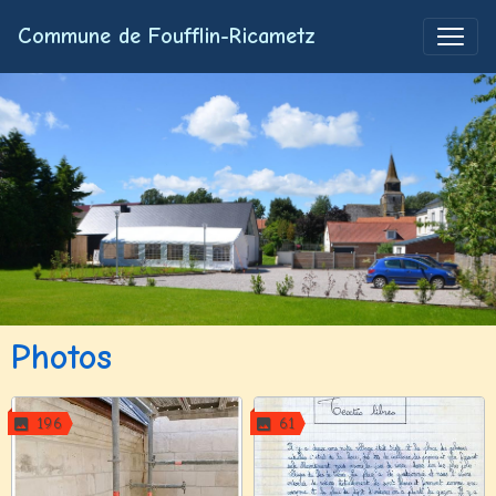
Commune de Foufflin-Ricametz
Photos
196
61