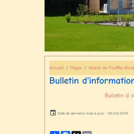
Accueil
Pages
Mairie de Foufflin-Ric
Bulletin d'informatio
Bulletin d
Date de dernière mise à jour : 08/04/2019
Partager
Facebook
X
Email