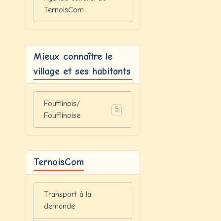
TernoisCom
Mieux connaître le
village et ses habitants
Foufflinois/
5
Foufflinoise
TernoisCom
Transport à la
demande