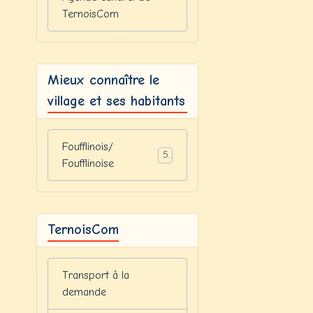
TernoisCom
Mieux connaître le
village et ses habitants
Foufflinois/
5
Foufflinoise
TernoisCom
Transport à la
demande