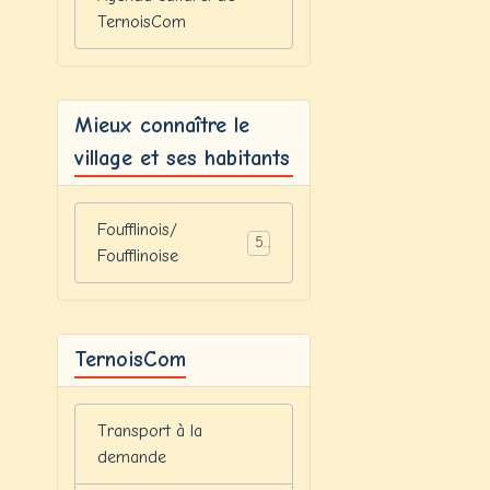
TernoisCom
Mieux connaître le
village et ses habitants
Foufflinois/
5
Foufflinoise
TernoisCom
Transport à la
demande