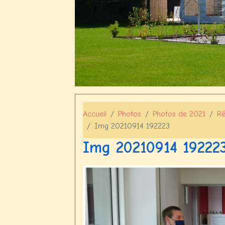
Accueil
Photos
Photos de 2021
Ré
Img 20210914 192223
Img 20210914 19222