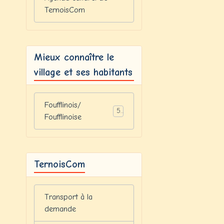
TernoisCom
Mieux connaître le
village et ses habitants
Foufflinois/
5
Foufflinoise
TernoisCom
Transport à la
demande