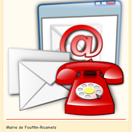
Mairie de Foufflin-Ricametz