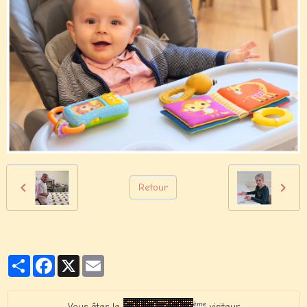
Retour
Partager
Facebook
X
Email
ème
Vous êtes le
visiteur