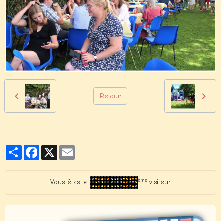
Retour
Partager
Facebook
X
Email
ème
Vous êtes le
visiteur