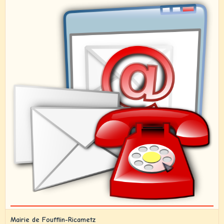
Mairie de Foufflin-Ricametz