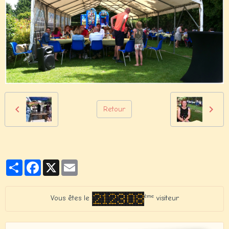
Retour
Partager
Facebook
X
Email
ème
Vous êtes le
visiteur