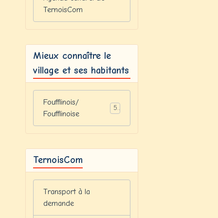
TernoisCom
Mieux connaître le
village et ses habitants
Foufflinois/
5
Foufflinoise
TernoisCom
Transport à la
demande