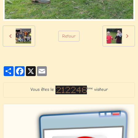
Retour
Partager
Facebook
X
Email
ème
Vous êtes le
visiteur