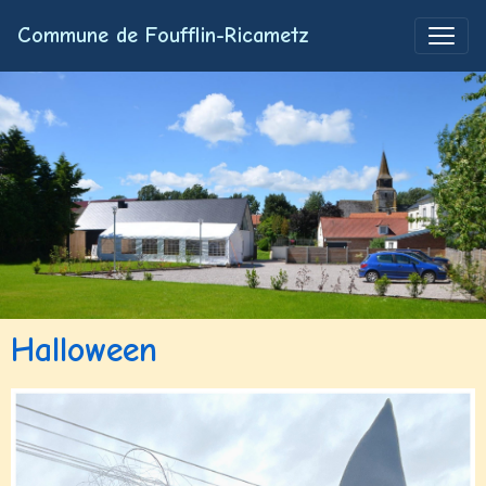
Commune de Foufflin-Ricametz
Halloween