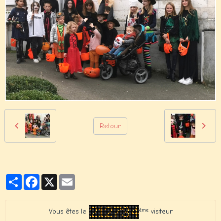
Retour
Partager
Facebook
X
Email
ème
Vous êtes le
visiteur