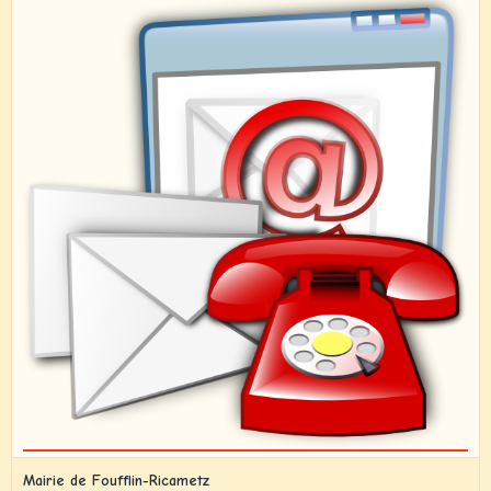
Mairie de Foufflin-Ricametz