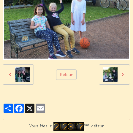
Retour
Partager
Facebook
X
Email
ème
Vous êtes le
visiteur