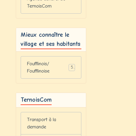
TernoisCom
Mieux connaître le
village et ses habitants
Foufflinois/
5
Foufflinoise
TernoisCom
Transport à la
demande