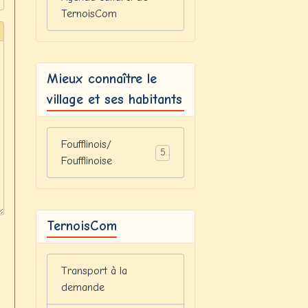
TernoisCom
Mieux connaître le
village et ses habitants
Foufflinois/
5
Foufflinoise
TernoisCom
Transport à la
demande