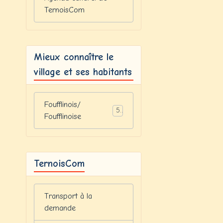
TernoisCom
Mieux connaître le
village et ses habitants
Foufflinois/
5
Foufflinoise
TernoisCom
Transport à la
demande