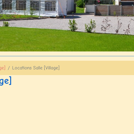
ge]
Locations Salle [Village]
age]