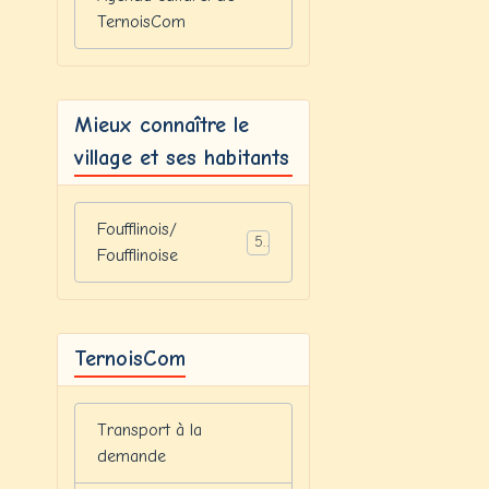
TernoisCom
Mieux connaître le
village et ses habitants
Foufflinois/
5
Foufflinoise
TernoisCom
Transport à la
demande