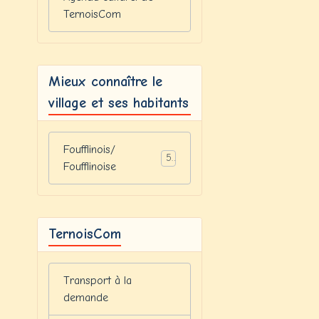
TernoisCom
Mieux connaître le
village et ses habitants
Foufflinois/
5
Foufflinoise
TernoisCom
Transport à la
demande