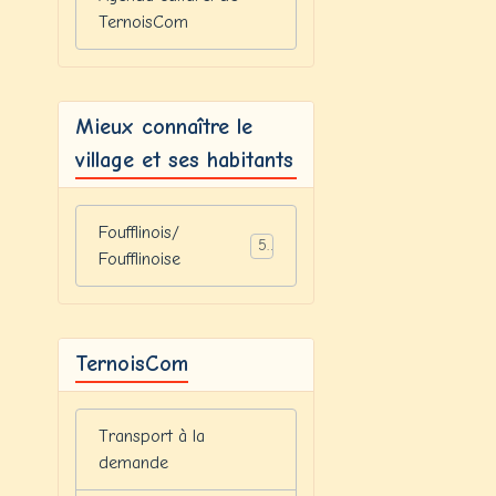
TernoisCom
Mieux connaître le
village et ses habitants
Foufflinois/
5
Foufflinoise
TernoisCom
Transport à la
demande